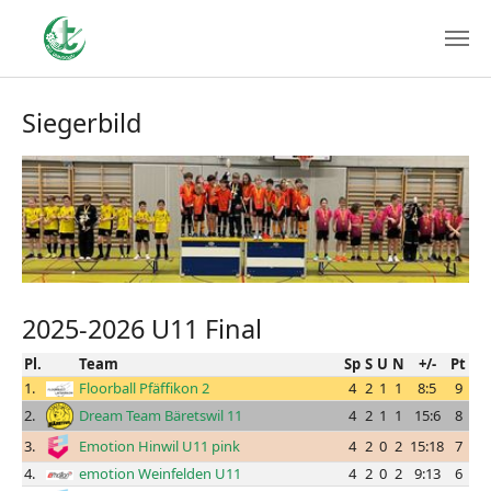
Siegerbild
2025-2026 U11 Final
Pl.
Team
Sp
S
U
N
+/-
Pt
1.
Floorball Pfäffikon 2
4
2
1
1
8:5
9
2.
Dream Team Bäretswil 11
4
2
1
1
15:6
8
3.
Emotion Hinwil U11 pink
4
2
0
2
15:18
7
4.
emotion Weinfelden U11
4
2
0
2
9:13
6