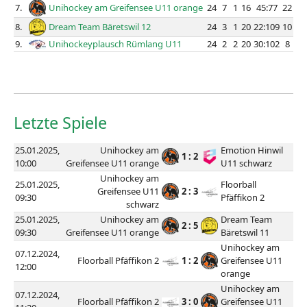
7.
Unihockey am Greifensee U11 orange
24
7
1
16
45:77
22
8.
Dream Team Bäretswil 12
24
3
1
20
22:109
10
9.
Unihockeyplausch Rümlang U11
24
2
2
20
30:102
8
Letzte Spiele
25.01.2025,
Unihockey am
Emotion Hinwil
1 : 2
10:00
Greifensee U11 orange
U11 schwarz
Unihockey am
25.01.2025,
Floorball
Greifensee U11
2 : 3
09:30
Pfäffikon 2
schwarz
25.01.2025,
Unihockey am
Dream Team
2 : 5
09:30
Greifensee U11 orange
Bäretswil 11
Unihockey am
07.12.2024,
Floorball Pfäffikon 2
1 : 2
Greifensee U11
12:00
orange
Unihockey am
07.12.2024,
Floorball Pfäffikon 2
3 : 0
Greifensee U11