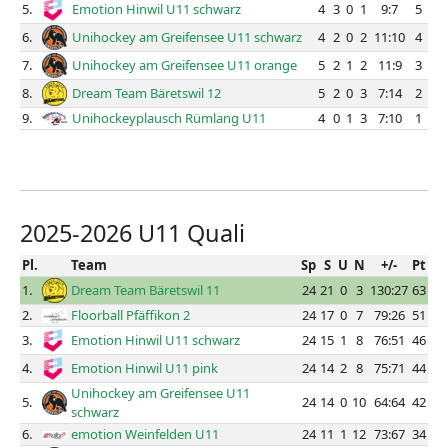
5.
Emotion Hinwil U11 schwarz
4
3
0
1
9:7
5
6.
Unihockey am Greifensee U11 schwarz
4
2
0
2
11:10
4
7.
Unihockey am Greifensee U11 orange
5
2
1
2
11:9
3
8.
Dream Team Bäretswil 12
5
2
0
3
7:14
2
9.
Unihockeyplausch Rümlang U11
4
0
1
3
7:10
1
2025-2026 U11 Quali
Pl.
Team
Sp
S
U
N
+/-
Pt
1.
Dream Team Bäretswil 11
24
21
0
3
130:27
63
2.
Floorball Pfäffikon 2
24
17
0
7
79:26
51
3.
Emotion Hinwil U11 schwarz
24
15
1
8
76:51
46
4.
Emotion Hinwil U11 pink
24
14
2
8
75:71
44
Unihockey am Greifensee U11
5.
24
14
0
10
64:64
42
schwarz
6.
emotion Weinfelden U11
24
11
1
12
73:67
34