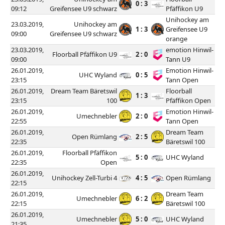
0 : 3
09:12
Greifensee U9 schwarz
Pfäffikon U9
Unihockey am
23.03.2019,
Unihockey am
1 : 3
Greifensee U9
09:00
Greifensee U9 schwarz
orange
23.03.2019,
emotion Hinwil-
Floorball Pfäffikon U9
2 : 0
09:00
Tann U9
26.01.2019,
Emotion Hinwil-
UHC Wyland
0 : 5
23:15
Tann Open
26.01.2019,
Dream Team Bäretswil
Floorball
1 : 3
23:15
100
Pfäffikon Open
26.01.2019,
Emotion Hinwil-
Umechnebler
2 : 0
22:55
Tann Open
26.01.2019,
Dream Team
Open Rümlang
2 : 5
22:35
Bäretswil 100
26.01.2019,
Floorball Pfäffikon
5 : 0
UHC Wyland
22:35
Open
26.01.2019,
Unihockey Zell-Turbi 4
4 : 5
Open Rümlang
22:15
26.01.2019,
Dream Team
Umechnebler
6 : 2
22:15
Bäretswil 100
26.01.2019,
Umechnebler
5 : 0
UHC Wyland
21:35