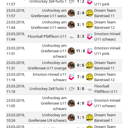
Unihockey Zell-Turbi 1
1 : 2
11:57
U11 pink
23.03.2019,
Unihockey am
Dream Team
2 : 4
11:57
Greifensee U11 weiss
Bäretswil 11
23.03.2019,
Unihockey am
Dream Team
3 : 1
11:44
Greifensee U11 weiss
Bäretswil 12
23.03.2019,
Emotion Hinwil
Floorball Pfäffikon U11
3 : 3
11:44
U11 schwarz
Unihockey am
23.03.2019,
Emotion Hinwil
Greifensee U11
11 : 0
11:31
U11 pink
schwarz
23.03.2019,
Unihockey am
Dream Team
0 : 6
11:31
Greifensee U11 orange
Bäretswil 11
23.03.2019,
Emotion Hinwil U11
Dream Team
7 : 0
11:18
schwarz
Bäretswil 12
23.03.2019,
Floorball
Unihockey Zell-Turbi 1
3 : 0
11:18
Pfäffikon U11
Unihockey am
23.03.2019,
Emotion Hinwil
Greifensee U11
4 : 0
11:05
U11 schwarz
schwarz
23.03.2019,
Unihockey am
Dream Team
1 : 1
10:24
Greifensee U9 schwarz
Bäretswil 1
23.03.2019,
Dream Team