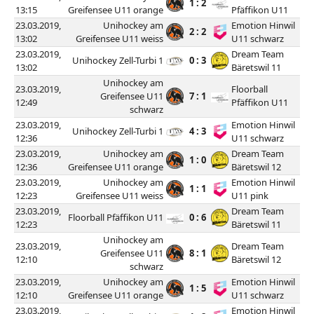
1 : 2
13:15
Greifensee U11 orange
Pfäffikon U11
23.03.2019,
Unihockey am
Emotion Hinwil
2 : 2
13:02
Greifensee U11 weiss
U11 schwarz
23.03.2019,
Dream Team
Unihockey Zell-Turbi 1
0 : 3
13:02
Bäretswil 11
Unihockey am
23.03.2019,
Floorball
Greifensee U11
7 : 1
12:49
Pfäffikon U11
schwarz
23.03.2019,
Emotion Hinwil
Unihockey Zell-Turbi 1
4 : 3
12:36
U11 schwarz
23.03.2019,
Unihockey am
Dream Team
1 : 0
12:36
Greifensee U11 orange
Bäretswil 12
23.03.2019,
Unihockey am
Emotion Hinwil
1 : 1
12:23
Greifensee U11 weiss
U11 pink
23.03.2019,
Dream Team
Floorball Pfäffikon U11
0 : 6
12:23
Bäretswil 11
Unihockey am
23.03.2019,
Dream Team
Greifensee U11
8 : 1
12:10
Bäretswil 12
schwarz
23.03.2019,
Unihockey am
Emotion Hinwil
1 : 5
12:10
Greifensee U11 orange
U11 schwarz
23.03.2019,
Emotion Hinwil