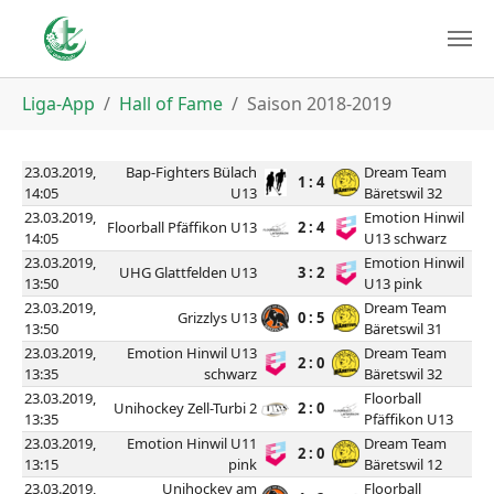
You are here:
Liga-App
Hall of Fame
Saison 2018-2019
23.03.2019,
Bap-Fighters Bülach
Dream Team
1 : 4
14:05
U13
Bäretswil 32
23.03.2019,
Emotion Hinwil
Floorball Pfäffikon U13
2 : 4
14:05
U13 schwarz
23.03.2019,
Emotion Hinwil
UHG Glattfelden U13
3 : 2
13:50
U13 pink
23.03.2019,
Dream Team
Grizzlys U13
0 : 5
13:50
Bäretswil 31
23.03.2019,
Emotion Hinwil U13
Dream Team
2 : 0
13:35
schwarz
Bäretswil 32
23.03.2019,
Floorball
Unihockey Zell-Turbi 2
2 : 0
13:35
Pfäffikon U13
23.03.2019,
Emotion Hinwil U11
Dream Team
2 : 0
13:15
pink
Bäretswil 12
23.03.2019,
Unihockey am
Floorball