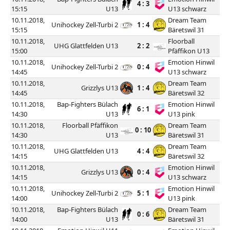
4 : 3
15:15
U13
U13 schwarz
10.11.2018,
Dream Team
Unihockey Zell-Turbi 2
1 : 4
15:15
Bäretswil 31
10.11.2018,
Floorball
UHG Glattfelden U13
2 : 2
15:00
Pfäffikon U13
10.11.2018,
Emotion Hinwil
Unihockey Zell-Turbi 2
0 : 4
14:45
U13 schwarz
10.11.2018,
Dream Team
Grizzlys U13
1 : 4
14:45
Bäretswil 32
10.11.2018,
Bap-Fighters Bülach
Emotion Hinwil
6 : 1
14:30
U13
U13 pink
10.11.2018,
Floorball Pfäffikon
Dream Team
0 : 10
14:30
U13
Bäretswil 31
10.11.2018,
Dream Team
UHG Glattfelden U13
4 : 4
14:15
Bäretswil 32
10.11.2018,
Emotion Hinwil
Grizzlys U13
0 : 4
14:15
U13 schwarz
10.11.2018,
Emotion Hinwil
Unihockey Zell-Turbi 2
5 : 1
14:00
U13 pink
10.11.2018,
Bap-Fighters Bülach
Dream Team
0 : 6
14:00
U13
Bäretswil 31