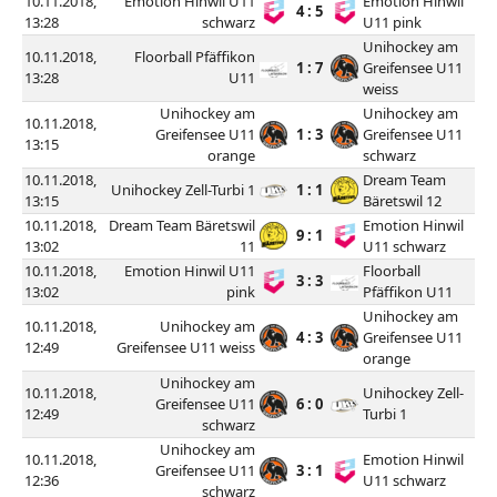
10.11.2018,
Emotion Hinwil U11
Emotion Hinwil
4 : 5
13:28
schwarz
U11 pink
Unihockey am
10.11.2018,
Floorball Pfäffikon
1 : 7
Greifensee U11
13:28
U11
weiss
Unihockey am
Unihockey am
10.11.2018,
Greifensee U11
1 : 3
Greifensee U11
13:15
orange
schwarz
10.11.2018,
Dream Team
Unihockey Zell-Turbi 1
1 : 1
13:15
Bäretswil 12
10.11.2018,
Dream Team Bäretswil
Emotion Hinwil
9 : 1
13:02
11
U11 schwarz
10.11.2018,
Emotion Hinwil U11
Floorball
3 : 3
13:02
pink
Pfäffikon U11
Unihockey am
10.11.2018,
Unihockey am
4 : 3
Greifensee U11
12:49
Greifensee U11 weiss
orange
Unihockey am
10.11.2018,
Unihockey Zell-
Greifensee U11
6 : 0
12:49
Turbi 1
schwarz
Unihockey am
10.11.2018,
Emotion Hinwil
Greifensee U11
3 : 1
12:36
U11 schwarz
schwarz