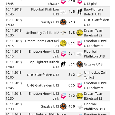
6 : 0
16:45
schwarz
U13 pink
10.11.2018,
Floorball Pfäffikon
Bap-Fighters
4 : 5
16:45
U13
Bülach U13
10.11.2018,
UHG Glattfelden
Grizzlys U13
2 : 3
16:30
U13
10.11.2018,
Dream Team
Unihockey Zell-Turbi 2
1 : 3
16:30
Bäretswil 32
10.11.2018,
Dream Team Bäretswil
Emotion Hinwil
0 : 1
16:15
31
U13 schwarz
10.11.2018,
Emotion Hinwil U13
Floorball
2 : 1
16:15
pink
Pfäffikon U13
10.11.2018,
Bap-Fighters Bülach
5 : 1
Grizzlys U13
16:00
U13
10.11.2018,
Unihockey Zell-
UHG Glattfelden U13
3 : 2
16:00
Turbi 2
10.11.2018,
Emotion Hinwil
UHG Glattfelden U13
0 : 5
15:45
U13 schwarz
10.11.2018,
Emotion Hinwil U13
Dream Team
2 : 2
15:30
pink
Bäretswil 32
10.11.2018,
Floorball
Grizzlys U13
4 : 0
15:30
Pfäffikon U13
10.11.2018,
Bap-Fighters Bülach
Emotion Hinwil