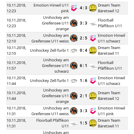
10.11.2018,
Emotion Hinwil U11
Dream Team
4 : 3
12:23
pink
Bäretswil 12
Unihockey am
10.11.2018,
Floorball
Greifensee U11
3 : 3
12:23
Pfäffikon U11
orange
10.11.2018,
Unihockey am
Emotion Hinwil
2 : 5
12:10
Greifensee U11 weiss
U11 schwarz
10.11.2018,
Dream Team
Unihockey Zell-Turbi 1
0 : 4
12:10
Bäretswil 11
Unihockey am
10.11.2018,
Floorball
Greifensee U11
6 : 1
11:57
Pfäffikon U11
schwarz
10.11.2018,
Emotion Hinwil
Unihockey Zell-Turbi 1
1 : 6
11:44
U11 schwarz
Unihockey am
10.11.2018,
Dream Team
Greifensee U11
2 : 1
11:44
Bäretswil 12
orange
10.11.2018,
Unihockey am
Emotion Hinwil
3 : 3
11:31
Greifensee U11 weiss
U11 pink
10.11.2018,
Floorball Pfäffikon
Dream Team
1 : 5
11:31
U11
Bäretswil 11
Unihockey am