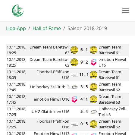
You are here:
Liga-App
Hall of Fame
Saison 2018-2019
10.11.2018,
Dream Team Bäretswil
Dream Team
6 : 1
18:25
63
Bäretswil 61
10.11.2018,
Dream Team Bäretswil
emotion Hinwil
9 : 2
18:25
62
U16
10.11.2018,
Floorball Pfäffikon
Dream Team
11 : 1
18:05
U16
Bäretswil 61
10.11.2018,
Dream Team
Unihockey Zell-Turbi 3
3 : 5
17:45
Bäretswil 62
10.11.2018,
Dream Team
emotion Hinwil U16
4 : 1
17:45
Bäretswil 63
10.11.2018,
Unihockey Zell-
UHG Glattfelden U16
5 : 4
17:25
Turbi 3
10.11.2018,
Floorball Pfäffikon
Dream Team
0 : 5
17:25
U16
Bäretswil 62
10.11.2018,
Emotion Hinwil U13
Emotion Hinwil